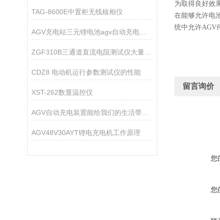
为取得良好效果
TAG-8600E中置柜无线核相仪
在能够允许电
统中允许AG
AGV充电站三元锂电池agv自动充电系统
ZGF310B三通道直流电阻测试仪大量供应
CDZ8 电动机运行参数测试仪的性能
留言询价
XST-262数显温控仪
AGV自动充电装置能给我们的生活带来什么？
AGV48V30AYT锂电充电机工作原理
您
您