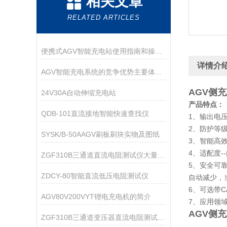
相关文章
RELATED ARTICLES
便携式AGV智能充电站使用指南和操作要点
详情介
AGV智能充电系统的竞争优势主要体现在哪里？
AGV侧
24V30A自动伸缩充电站
产品特点：
QDB-101直流接地智能快速查找仪
1、输出电压
2、防护等级-
SYSK/B-50AAGV刷板刷块实物及图纸
3、智能高效
4、适配度
ZGF310B三通道直流电阻测试仪大量供应
5、安全可靠
ZDCY-80智能直流低压电阻测试仪
自动减少，
6、可选带
AGV80V200VYT锂电充电机的简介
7、应用领
AGV侧
ZGF310B三通道变压器直流电阻测试仪的性能