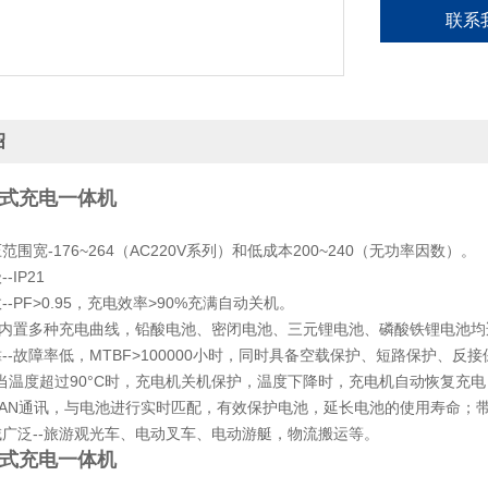
联系
绍
充式充电一体机
范围宽-176~264（AC220V系列）和低成本200~240（无功率因数）。
-IP21
--PF>0.95，充电效率>90%充满自动关机。
--内置多种充电曲线，铅酸电池、密闭电池、三元锂电池、磷酸铁锂电池均
--故障率低，MTBF>100000小时，同时具备空载保护、短路保护、
当温度超过90°C时，充电机关机保护，温度下降时，充电机自动恢复充
CAN通讯，与电池进行实时匹配，有效保护电池，延长电池的使用寿命；
域广泛--旅游观光车、电动叉车、电动游艇，物流搬运等。
充式充电一体机