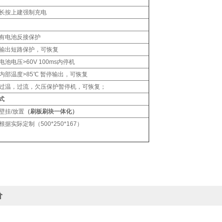
长按上建强制充电
有电池反接保护
输出短路保护，可恢复
电池电压>60V 100ms内停机
内部温度>85℃ 暂停输出，可恢复
过温，过流，欠压保护暂停机，可恢复；
式
壁挂/放置
（刷板刷块一体化）
根据实际定制（500*250*167）
价