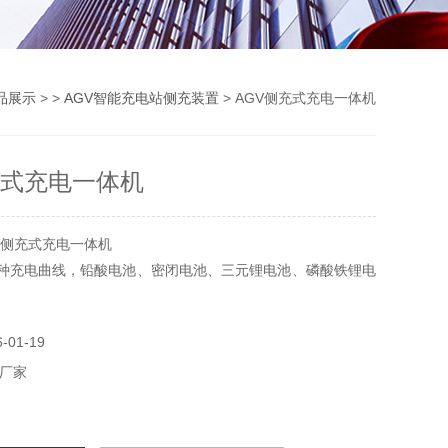
品展示
> >
AGV智能充电站侧充装置
> AGV侧充式充电一体机
充式充电一体机
V侧充式充电一体机
多种充电曲线，铅酸电池、密闭电池、三元锂电池、磷酸铁锂电
率低，MTBF>100000小时，同时具备空载保护、短路保护、
01-19
保护（当充电机内部温度超过80°C时，充电电流自动减少，
厂家
°C时，充电机关机保护，温度下降时，充电机自动恢复充电）