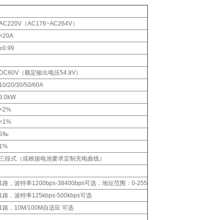
AC220V（AC176~AC264V）
<20A
≥0.99
DC60V（额定输出电压54.8V）
10/20/30/50/60A
3.0kW
<2%
<1%
5‰
1%
三段式（或根据电池要求定制充电曲线）
1路，波特率1200bps-38400bps可选，地址范围：0-255
1路，波特率125kbps-500kbps可选
1路，10M/100M自适应 可选