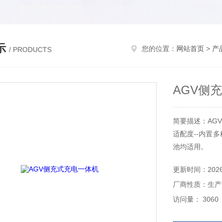
示
您的位置：
网站首页
>
产
/ PRODUCTS
AGV侧
简要描述：AG
适配度--内置
池均适用。
安全可靠--故障
更新时间：2026-
反接保护、过温
厂商性质：生产
当温度超过90
等保护功能。
访问量： 3060