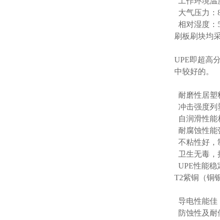
工作环境温度
大气压力：86k
相对湿度：5
刷板刷块均采
UPE即超
中较好的。
耐磨性居塑
冲击强度列
自润滑性能
耐腐蚀性能
不粘性好，
卫生无毒，抗
UPE性能
T2紫铜（铜
导电性能佳
防蚀性及耐