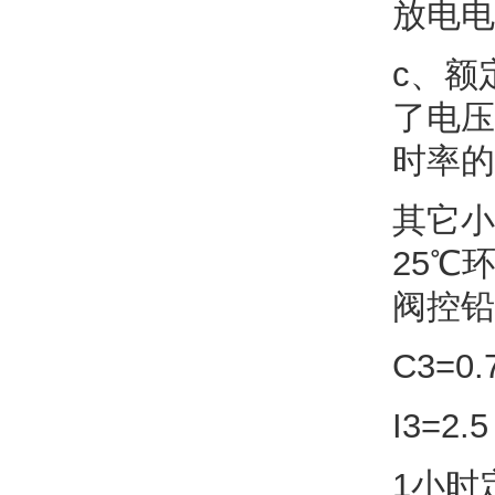
放电电
c、额
了电压
时率的
其它小
25℃
阀控铅
C3=0.
I3=2.5
1小时定