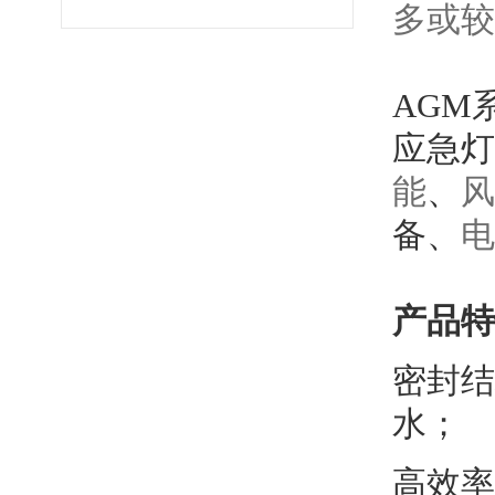
多或较
AGM
应急灯
能
、
风
备、
电
产品特
密封结
水；
高效率