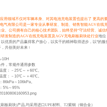
种应用领域不仅对车辆本身、对其电池充电装置也提出了 更高的
电气有限公司是一家专业从事研发、制造、销售智能AGV在线充
企业。公司拥有自己的核心技术团队，始终坚持“守法经营、诚信
所研发制造的AGV在线充电装置及AGV充电刷板刷块处行业
地位
，以优质的产品赢得客户放心，以实干的精神取得进步，以*的服
手，共创美好未来
！
-10H
条件，常规件通用参数
度：－25℃～＋60℃。
度：－10℃～＋40℃。
6kPa～106kPa。
5%～95%
(刷板刷块)产品,均采用进口UPE材料、T2紫铜（铜合金）