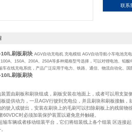
联系
绍
A-10/L刷板刷块
AGV自动充电机 充电模组 AGV自动导航小车电池充电
A、100A、150A、200A、250A等多种规格型号选择，可以对锂电
运输车在线充电系统，产品广泛应用于电力、铁路、通信、物流自动化、国
A-10/L刷板刷块
装置由刷板和刷块组成，刷板安装在地面上，或者可以用支架侧
刷板提供动力，一旦AGV行驶到充电位，并且刷块和刷板接触，就
稳的驶入或驶出，安装在刷块上的毛刷可以扫除刷板上的残留物徐吉
 或者60VDC时必须加装保护装置以避免意外触碰。
为运输车辆或者移动组装平台，它们将组装线上各个组装 区连接起
备。