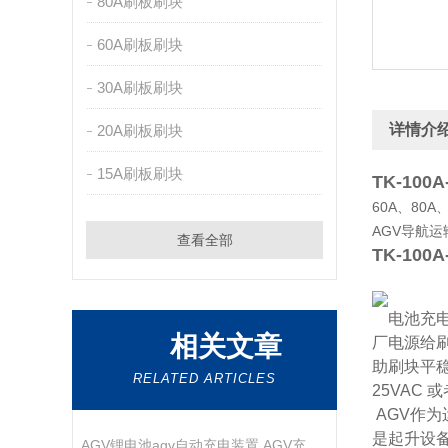
80A刷板刷块
60A刷板刷块
30A刷板刷块
详情介
20A刷板刷块
15A刷板刷块
TK-100
60A、80
AGV导航
查看全部
TK-100
电池充电
相关文章
厂电源给
助刷块平
RELATED ARTICLES
25VAC
AGV作
是起升设
AGV锂电池agv自动充电装置 AGV充电站