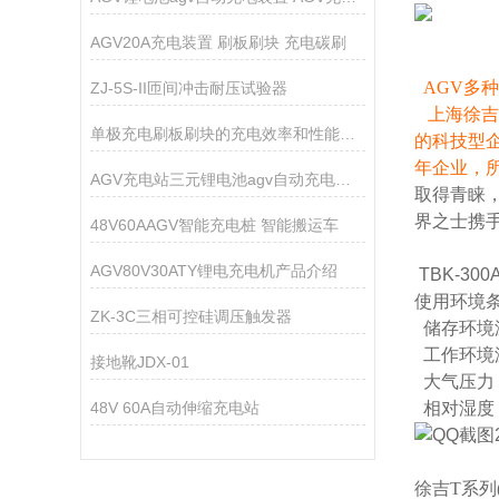
AGV20A充电装置 刷板刷块 充电碳刷
AGV多
ZJ-5S-II匝间冲击耐压试验器
上海徐吉
单极充电刷板刷块的充电效率和性能参数是多少？
的科技型
年企业，
AGV充电站三元锂电池agv自动充电系统
取得青睐
界之士携
48V60AAGV智能充电桩 智能搬运车
AGV80V30ATY锂电充电机产品介绍
TBK-300A
使用环境
ZK-3C三相可控硅调压触发器
储存环境温
工作环境温
接地靴JDX-01
大气压力：8
48V 60A自动伸缩充电站
相对湿度：
徐吉T系列