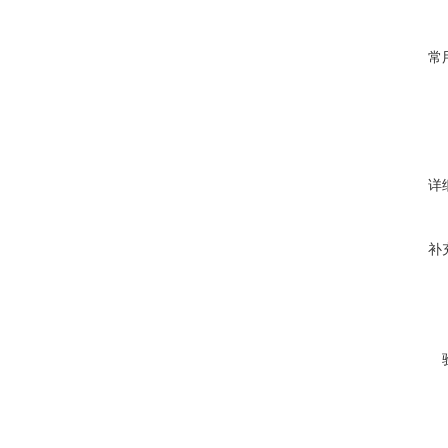
常
详
补