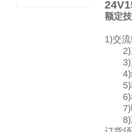
24V
额定技
1)交流
2)直
3)直
4)纹
5)稳
6)稳
7)噪
8)
订货须