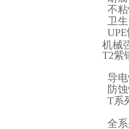
不粘
卫生
UP
机械
T2
导电
防蚀
T系
全系