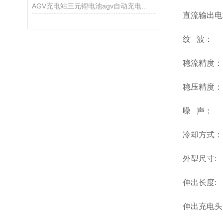
AGV充电站三元锂电池agv自动充电系统
直流输出电流：
纹 波： 
稳流精度： 
稳压精度： 
噪 声： ≤
冷却方式：
外型尺寸: 高
伸出长度: 
伸出充电头高