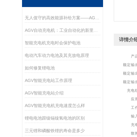
无人值守的高效能源补给方案——AGV自动充电机应用解析
AGV自动充电机：工业自动化的新里程碑
详情介
智能充电机充电时会保护电池
电动汽车动力电池及其充放电原理
产
额定输
如何修复锂电池
额定输
AGV智能充电站工作原理
额定输
充电
AGV智能充电站介绍
应
AGV智能充电机充电速度怎么样
工
输
锂电电池跟镍镉镍氢电池的区别
充
三元锂和磷酸铁锂的寿命是多少
散