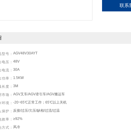
联系
绍
AGV48V30AYT
品型号：
48V
出电压：
30A
出电流：
1.5KW
出功率：
3M
线长度：
AGV叉车/AGV牵引车/AGV搬运车
用市场：
-20~65℃正常工作；65℃以上关机
作环境：
反接/过压/欠压/缺相/过流/过温
入保护：
≥92%
电效率：
风冷
热方式：