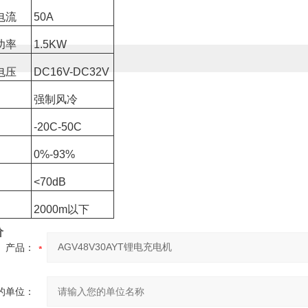
电流
50A
功率
1.5KW
电压
DC16V-DC32V
强制风冷
-20C-50C
0%-93%
<70dB
2000m以下
价
产品：
的单位：