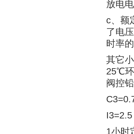
放电电
c、额
了电压
时率的
其它小
25℃
阀控铅
C3=0.
I3=2.5
1小时定