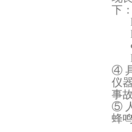
下
④
仪
事
⑤
蜂