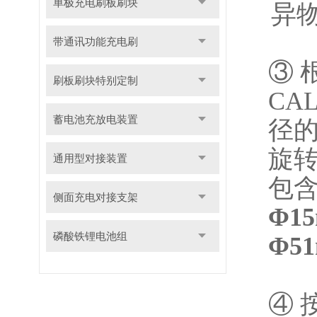
单极充电刷板刷块
异
带通讯功能充电刷
③
刷板刷块特别定制
CA
蓄电池充放电装置
径
旋转
通用型对接装置
包
侧面充电对接支架
Φ
1
5
磷酸铁锂电池组
Φ
51
④