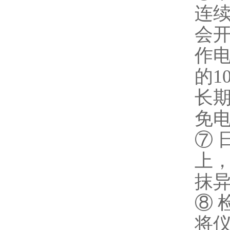
连
会
作
的1
长
免
⑦
上
抹
⑧
将