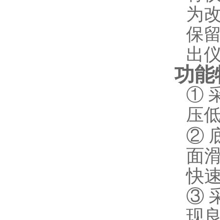
为
保
出
功能
①
压
②
面
快
③
现