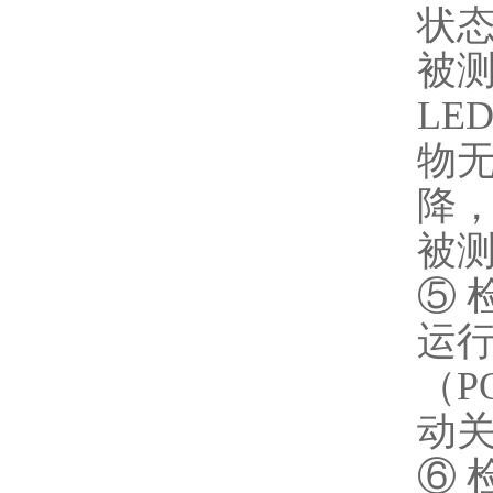
状
被
LE
物
降，
被
⑤
运
（
P
动
⑥