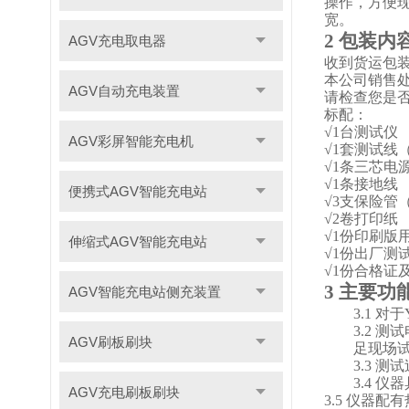
操作，方便
宽。
2
包装内
AGV充电取电器
收到货运包
本公司销售
AGV自动充电装置
请检查您是
标配：
√1台测试仪
AGV彩屏智能充电机
√1套测试线
√1条三芯电
√1条接地线
便携式AGV智能充电站
√3支保险管（
√2卷打印纸
√1份印刷版
伸缩式AGV智能充电站
√1份出厂测
√1份合格证
3
主要功
AGV智能充电站侧充装置
3
.1
对于
3.2
测试
AGV刷板刷块
足现场
3.3
测试
3
.4 仪
AGV充电刷板刷块
3
.
5
仪器配有