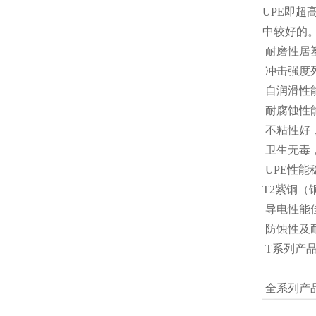
UPE即
中较好的
耐磨性居
冲击强度
自润滑性
耐腐蚀性
不粘性好
卫生无毒，
UPE性
T2紫铜
导电性能
防蚀性及
T系列产
全系列产