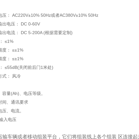
： AC220V±10% 50Hz或者AC380V±10% 50Hz
电压： DC 0-60V
电流： DC 5-200A (根据需要定制)
 ≤1%
： ≤±1%
： ≤±1%
 ≤55dB(关闭前后门1米处)
式： 风冷
、容量(Ah)、电压等级。
间、通讯要求
电压、电流。
输入电压
为运输车辆或者移动组装平台，它们将组装线上各个组装 区连接起