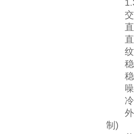
1.
交流输
直流输
直流输
纹波
稳流
稳压
噪声：
冷却
外型尺
制)