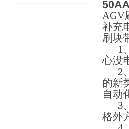
50
AG
补充
刷块
1、
心没
2、
的新
自动
3、
格外
4、