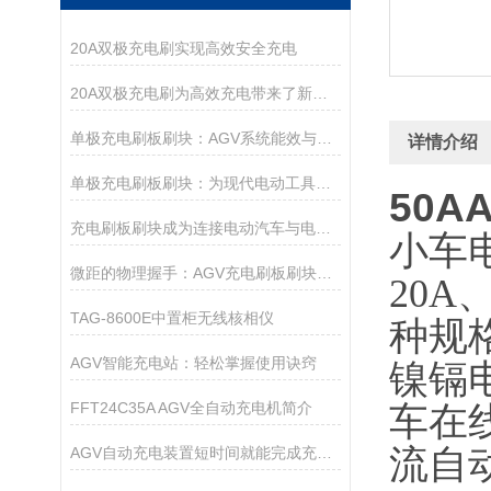
20A双极充电刷实现高效安全充电
20A双极充电刷为高效充电带来了新的解决方案
单极充电刷板刷块：AGV系统能效与可靠性的保障
详情介绍
单极充电刷板刷块：为现代电动工具带来无缝能量传递
50
充电刷板刷块成为连接电动汽车与电力网络的重要桥梁
小车
微距的物理握手：AGV充电刷板刷块的材料力学与传导艺术
20A
TAG-8600E中置柜无线核相仪
种规
AGV智能充电站：轻松掌握使用诀窍
镍镉
FFT24C35A AGV全自动充电机简介
车在
流自
AGV自动充电装置短时间就能完成充电要求